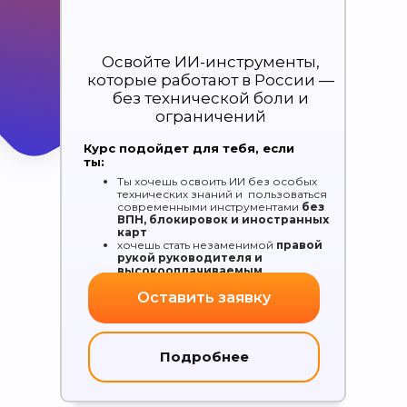
Освойте ИИ-инструменты,
которые работают в России —
без технической боли и
ограничений
Курс подойдет для тебя, если
ты:
Ты хочешь освоить ИИ без особых
технических знаний и пользоваться
современными инструментами
без
ВПН, блокировок и иностранных
«
ИИ-прорыв в профессии
карт
хочешь стать незаменимой
правой
ассистент:
работай быстрее,
рукой руководителя и
умнее и зарабатывай больше
»
высокооплачиваемым
специалистом
Оставить заявку
Подробнее