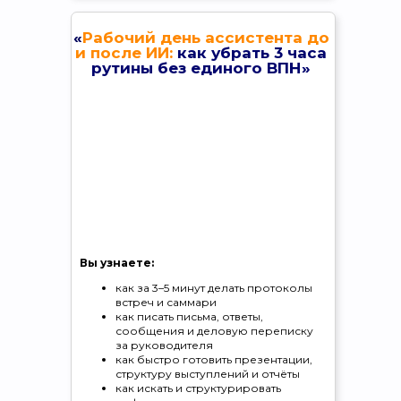
«
Рабочий день ассистента до
Вы узнаете:
и после ИИ:
как убрать 3 часа
— Как превратить бесконечные
рутины без единого ВПН»
«организуй», «сформируй» и «найди» от
шефа в
задачи, которые нейросеть
делает за минуты
— Как разговаривать с ИИ так, чтобы он
понимал вас с полуслова и
выдавал
результат с первого раза
— Как собрать
свою команду ИИ-
сотрудников
(GPTs) для встреч,
регламентов, задач и аналитики
— Как внедрить ИИ в рутину ассистента,
чтобы
выполнять задачи в 10 раз
быстрее
, заменяя целый отдел
Вы узнаете:
Зарегистрироваться
как за 3–5 минут делать протоколы
встреч и саммари
как писать письма, ответы,
сообщения и деловую переписку
за руководителя
как быстро готовить презентации,
структуру выступлений и отчёты
как искать и структурировать