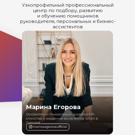
Узкопрофильный профессиональный
центр по подбору, развитию
7
Личное пространство между руководителем и
5:27
и обучению помощников
ассистентом
руководителя, персональных и бизнес-
ассистентов
8
Деловой английский в работе ассистента
5:05
9
Как отвечать на неудобные вопросы
3:24
манипуляторов?
Марина Егорова
Основатель и генеральный директор HR-
агентства и академии ассистентов Smart &
Talented
marina.egorova.official