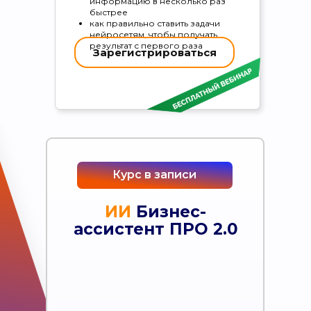
информацию в несколько раз
быстрее
как правильно ставить задачи
нейросетям, чтобы получать
результат с первого раза
Зарегистрироваться
Курс в записи
ИИ
Бизнес-
«
ИИ-прорыв в профессии
ассистент ПРО 2.0
ассистент:
работай быстрее,
умнее и зарабатывай больше
»