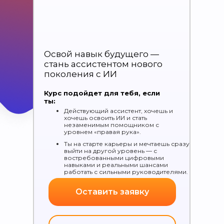
Освой навык будущего —
Вы узнаете:
стань ассистентом нового
— Как превратить бесконечные
поколения с ИИ
«организуй», «сформируй» и «найди» от
шефа в
задачи, которые нейросеть
Курс подойдет для тебя, если
делает за минуты
ты:
— Как разговаривать с ИИ так, чтобы он
понимал вас с полуслова и
Действующий ассистент, хочешь и
выдавал
результат с первого раза
хочешь освоить ИИ и стать
незаменимым помощником с
— Как собрать
свою команду ИИ-
уровнем «правая рука».
сотрудников
(GPTs) для встреч,
регламентов, задач и аналитики
Ты на старте карьеры и мечтаешь сразу
— Как внедрить ИИ в рутину ассистента,
выйти на другой уровень — с
чтобы
выполнять задачи в 10 раз
востребованными цифровыми
навыками и реальными шансами
быстрее
, заменяя целый отдел
работать с сильными руководителями.
Зарегистрироваться
Оставить заявку