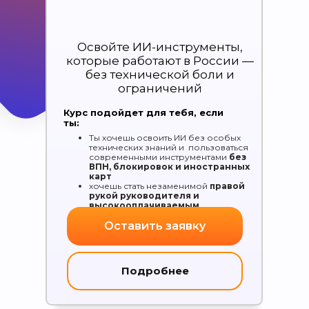
Освойте ИИ-инструменты,
которые работают в России —
без технической боли и
ограничений
Курс подойдет для тебя, если
ты:
Ты хочешь освоить ИИ без особых
технических знаний и пользоваться
современными инструментами
без
ВПН, блокировок и иностранных
«
ИИ-прорыв в профессии
карт
хочешь стать незаменимой
правой
ассистент:
работай быстрее,
рукой руководителя и
умнее и зарабатывай больше
»
высокооплачиваемым
специалистом
Оставить заявку
Подробнее