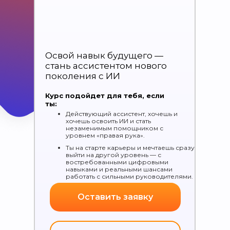
Освой навык будущего —
Вы узнаете:
стань ассистентом нового
— Как превратить бесконечные
поколения с ИИ
«организуй», «сформируй» и «найди» от
шефа в
задачи, которые нейросеть
Курс подойдет для тебя, если
делает за минуты
ты:
— Как разговаривать с ИИ так, чтобы он
понимал вас с полуслова и
Действующий ассистент, хочешь и
выдавал
результат с первого раза
хочешь освоить ИИ и стать
незаменимым помощником с
— Как собрать
свою команду ИИ-
уровнем «правая рука».
сотрудников
(GPTs) для встреч,
регламентов, задач и аналитики
Ты на старте карьеры и мечтаешь сразу
— Как внедрить ИИ в рутину ассистента,
выйти на другой уровень — с
чтобы
выполнять задачи в 10 раз
востребованными цифровыми
навыками и реальными шансами
быстрее
, заменяя целый отдел
работать с сильными руководителями.
Зарегистрироваться
Оставить заявку