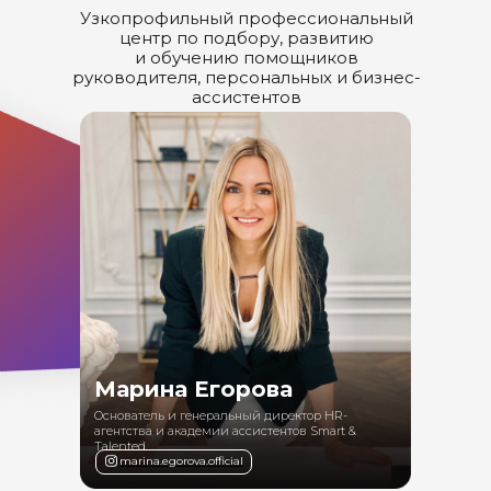
Узкопрофильный профессиональный
центр по подбору, развитию
7
Личное пространство между руководителем и
5:27
и обучению помощников
ассистентом
руководителя, персональных и бизнес-
ассистентов
8
Деловой английский в работе ассистента
5:05
9
Как отвечать на неудобные вопросы
3:24
манипуляторов?
Марина Егорова
Основатель и генеральный директор HR-
агентства и академии ассистентов Smart &
Talented
marina.egorova.official