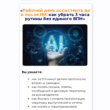
«
Рабочий день ассистента до
Вы узнаете:
и после ИИ:
как убрать 3 часа
— Как превратить бесконечные
рутины без единого ВПН»
«организуй», «сформируй» и «найди» от
шефа в
задачи, которые нейросеть
делает за минуты
— Как разговаривать с ИИ так, чтобы он
понимал вас с полуслова и
выдавал
результат с первого раза
— Как собрать
свою команду ИИ-
сотрудников
(GPTs) для встреч,
регламентов, задач и аналитики
— Как внедрить ИИ в рутину ассистента,
чтобы
выполнять задачи в 10 раз
быстрее
, заменяя целый отдел
Вы узнаете:
Зарегистрироваться
как за 3–5 минут делать протоколы
встреч и саммари
как писать письма, ответы,
сообщения и деловую переписку
за руководителя
как быстро готовить презентации,
структуру выступлений и отчёты
как искать и структурировать