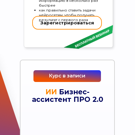
информацию в несколько раз
быстрее
как правильно ставить задачи
нейросетям, чтобы получать
результат с первого раза
Зарегистрироваться
Курс в записи
ИИ
Бизнес-
«
ИИ-прорыв в профессии
ассистент ПРО 2.0
ассистент:
работай быстрее,
умнее и зарабатывай больше
»