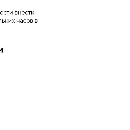
ости внести
ьких часов в
и