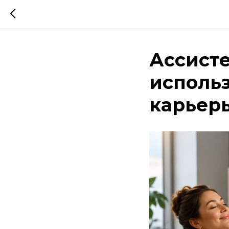
Ассисте
использ
карьер