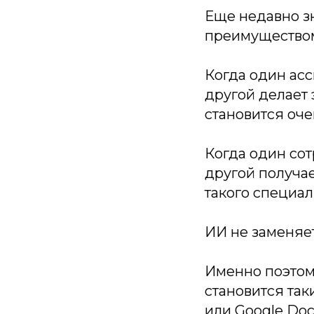
Еще недавно з
преимуществом
Когда один асс
другой делает 
становится оч
Когда один сот
другой получае
такого специал
ИИ не заменяет
Именно поэтом
становится так
или Google Doc