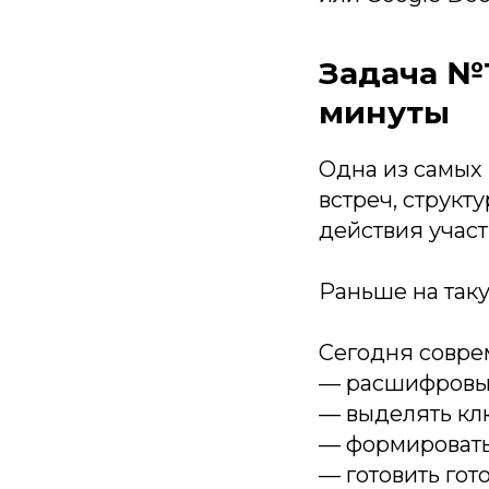
Задача №1
минуты
Одна из самых
встреч, струк
действия участ
Раньше на таку
Сегодня совре
— расшифровыв
— выделять кл
— формировать
— готовить гот