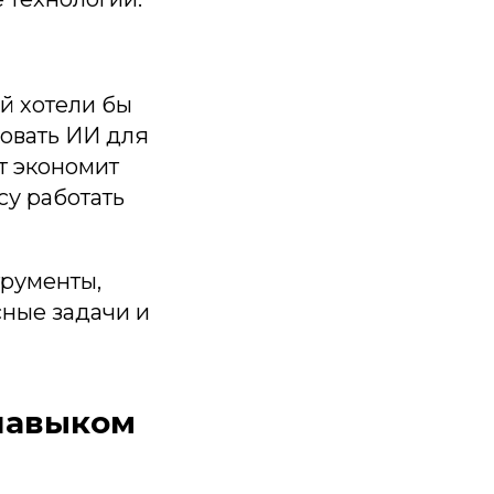
 хотели бы
зовать ИИ для
т экономит
су работать
трументы,
ные задачи и
навыком