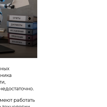
бных
щника
ти,
 недостаточно.
меют работать
 технологии.