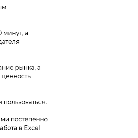
ым
 минут, а
дателя
ание рынка, а
, ценность
м пользоваться.
ами постепенно
абота в Excel