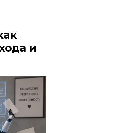
как
хода и