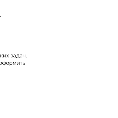
ь
ких задач.
 оформить