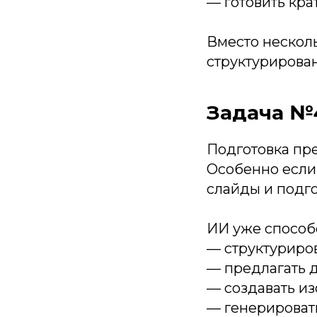
— готовить кра
Вместо несколь
структурирован
Задача №
Подготовка пре
Особенно если
слайды и подго
ИИ уже способ
— структуриров
— предлагать 
— создавать и
— генерировать