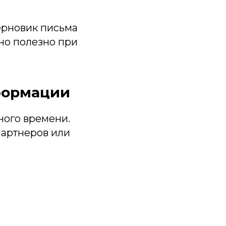
черновик письма
нно полезно при
формации
ного времени.
партнеров или