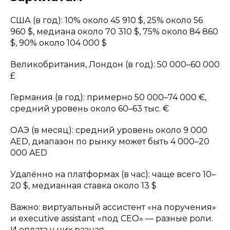
США (в год): 10% около 45 910 $, 25% около 56
960 $, медиана около 70 310 $, 75% около 84 860
$, 90% около 104 000 $
Великобритания, Лондон (в год): 50 000–60 000
£
Германия (в год): примерно 50 000–74 000 €,
средний уровень около 60–63 тыс. €
ОАЭ (в месяц): средний уровень около 9 000
AED, диапазон по рынку может быть 4 000–20
000 AED
Удалённо на платформах (в час): чаще всего 10–
20 $, медианная ставка около 13 $
Важно: виртуальный ассистент «на поручения»
и executive assistant «под CEO» — разные роли.
И оплата у них разная.