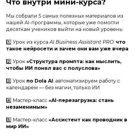
Что внутри мини-курса?
Мы собрали 5 самых полезных материалов из
нашей AI-программы, которые уже помогли
десяткам учеников выйти на новый уровень:
1️⃣ Урок из курса
AI Business Assistant PRO
:
что
такое нейросети и зачем они вам уже вчера
2️⃣ Урок
«Структура промпта: как мыслить,
чтобы ИИ понял вас с полуслова»
3️⃣ Урок
по Dola AI
: автоматизируем работу с
календарём — без магии, только ИИ
4️⃣ Мастер-класс
«AI-перезагрузка: стань
незаменимым»
5️⃣ Мастер-класс
«Ассистент как проводник в
мир ИИ»