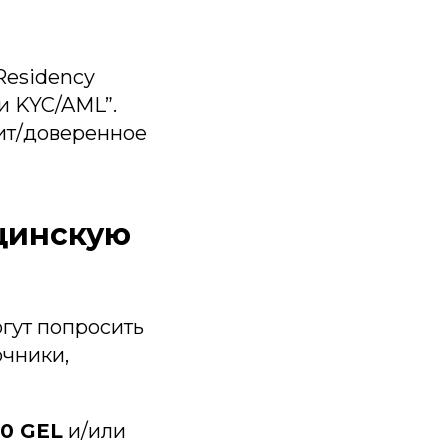
Residency
и KYC/AML”.
зит/доверенное
ицинскую
огут попросить
очники,
0 GEL
и/или