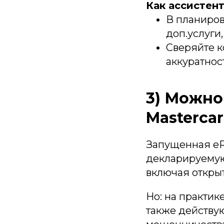
Как ассистент
В планиров
доп.услуги,
Сверяйте к
аккуратнос
3) Можно
Mastercar
Запущенная eR
декларируемую
включая открыт
Но: на практик
также действу