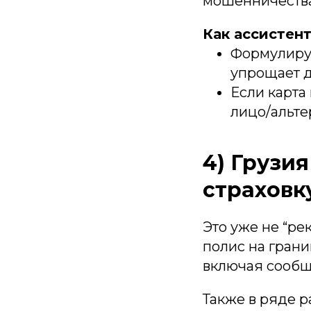
мошенничества 
Как ассистент
Формулируй
упрощает д
Если карта
лицо/альт
4) Грузи
страховку
Это уже не “ре
полис на гран
включая сообщ
Также в ряде 