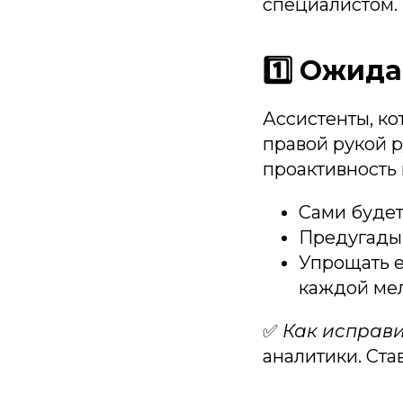
специалистом.
1️⃣ Ожид
Ассистенты, ко
правой рукой 
проактивность 
Сами будет
Предугадыв
Упрощать е
каждой ме
✅
Как исправи
аналитики. Ста