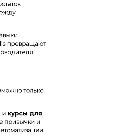
статок
между
навыки
lls превращают
ководителя.
зможно только
ы и
курсы для
е привычки и
автоматизации