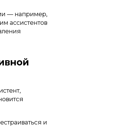
ии — например,
чим ассистентов
авления
тивной
истент,
ановится
рестраиваться и