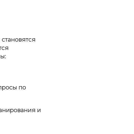
 становятся
тся
ы:
просы по
ланирования и