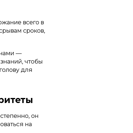
ржание всего в
 срывам сроков,
ачами —
 знаний, чтобы
голову для
оритеты
остепенно, он
роваться на