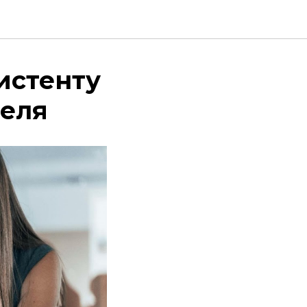
истенту
теля