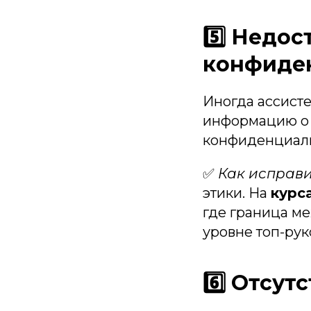
5️⃣ Недо
конфиде
Иногда ассист
информацию о 
конфиденциаль
✅
Как исправи
этики. На
курс
где граница ме
уровне топ-рук
6️⃣ Отсутс