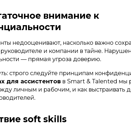
статочное внимание к
нциальности
енты недооценивают, насколько важно сохр
руководителе и компании в тайне. Наруше
ности — прямая угроза доверию.
ть
: строго следуйте принципам конфиденц
ах для ассистентов
в Smart & Talented мы 
жду личным и рабочим, и как выстраивать 
оводителей.
твие soft skills