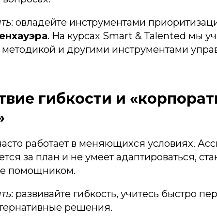
ть
: овладейте инструментами приоритизац
енхауэра
. На курсах Smart & Talented мы у
ой методикой и другими инструментами упр
тствие гибкости и «корпора
»
асто работает в меняющихся условиях. Асс
тся за план и не умеет адаптироваться, ст
не помощником.
ть
: развивайте гибкость, учитесь быстро пе
ьтернативные решения.