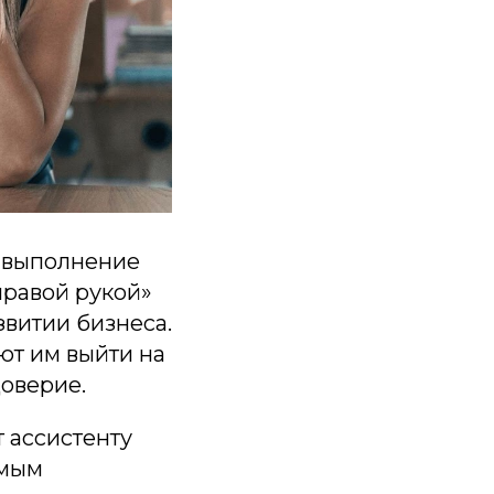
о выполнение
правой рукой»
витии бизнеса.
ют им выйти на
оверие.
 ассистенту
имым