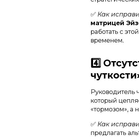
✅
Как исправи
матрицей Эйз
работать с эт
временем.
4️⃣ Отсу
чуткости
Руководитель ч
который цепляе
«тормозом», а 
✅
Как исправи
предлагать ал