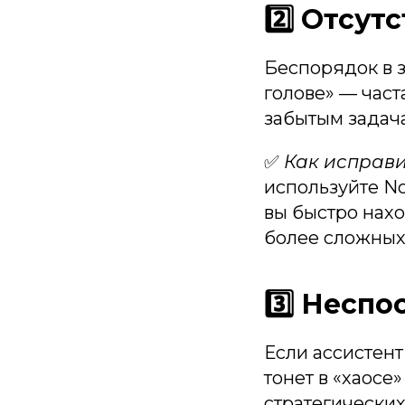
2️⃣ Отсу
Беспорядок в з
голове» — част
забытым задач
✅
Как исправи
используйте No
вы быстро нах
более сложных
3️⃣ Несп
Если ассистент
тонет в «хаосе
стратегических