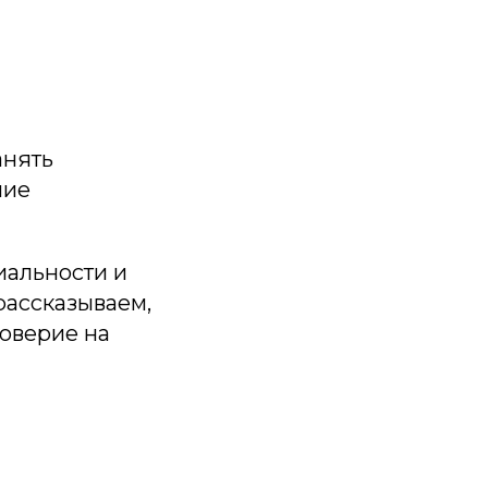
анять
ние
иальности и
рассказываем,
доверие на