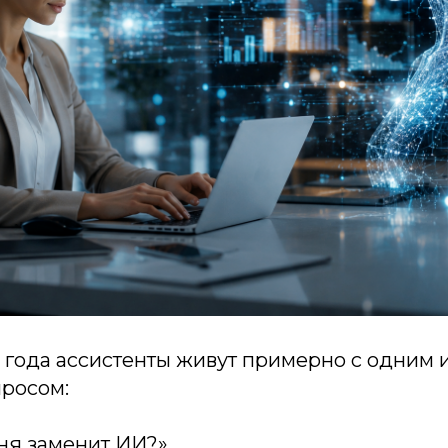
 года ассистенты живут примерно с одним 
росом:
еня заменит ИИ?»