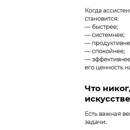
Когда ассистен
становится:
— быстрее;
— системнее;
— продуктивне
— спокойнее;
— эффективнее
его ценность н
Что никог
искусств
Есть важная ве
задачи.