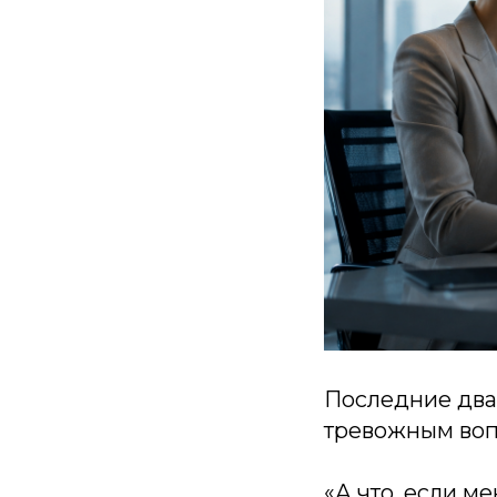
Последние два
тревожным воп
«А что, если м