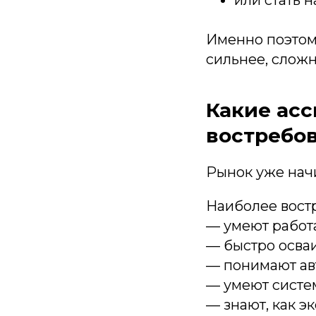
Именно поэтому
сильнее, сложн
Какие асс
востребо
Рынок уже начи
Наиболее вост
— умеют работат
— быстро осва
— понимают ав
— умеют систе
— знают, как э