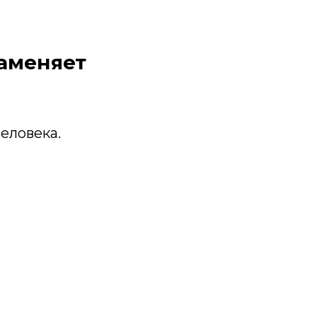
заменяет
еловека.