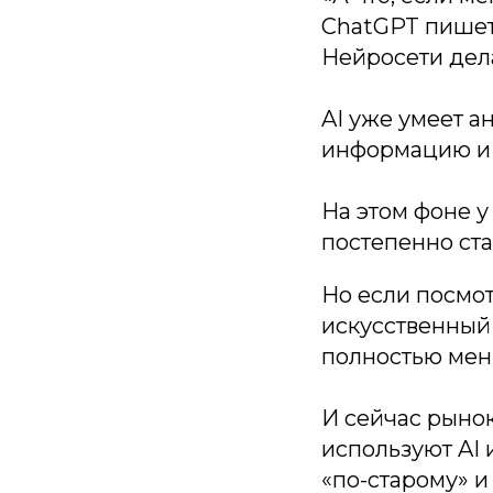
ChatGPT пишет
Нейросети дел
AI уже умеет а
информацию и 
На этом фоне 
постепенно ст
Но если посмот
искусственный
полностью меня
И сейчас рынок
используют AI 
«по-старому» и