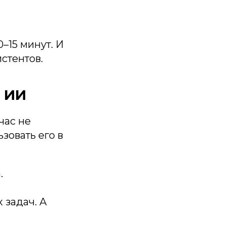
0–15 минут. И
стентов.
я ИИ
час не
зовать его в
.
 задач. А