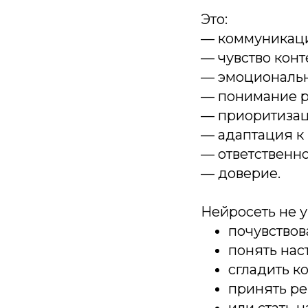
Это:
— коммуникац
— чувство конт
— эмоциональн
— понимание р
— приоритизац
— адаптация к
— ответственно
— доверие.
Нейросеть не у
почувствов
понять нас
сгладить к
принять ре
или стать 