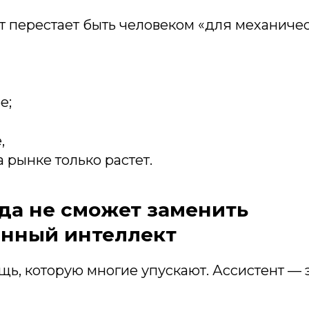
т перестает быть человеком «для механиче
е;
,
а рынке только растет.
да не сможет заменить
енный интеллект
щь, которую многие упускают. Ассистент — э