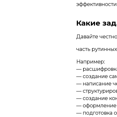
эффективности
Какие зад
Давайте честно
часть рутинных
Например:
— расшифровка
— создание са
— написание ч
— структуриро
— создание кон
— оформление 
— подготовка о