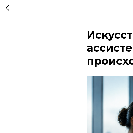
Искусс
ассисте
происхо