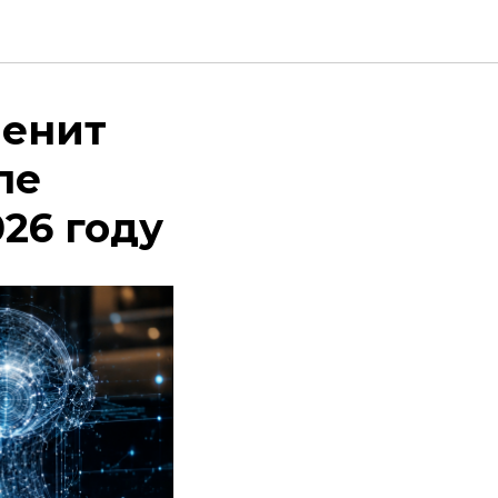
менит
ле
26 году