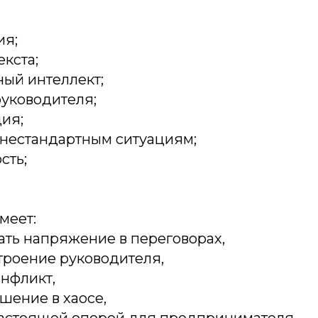
ия;
екста;
ый интеллект;
уководителя;
ия;
 нестандартным ситуациям;
сть;
меет:
ать напряжение в переговорах,
троение руководителя,
онфликт,
шение в хаосе,
настоящей опорой для предпринимателя.