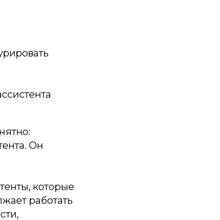
турировать
ассистента
нятно:
ента. Он
тенты, которые
олжает работать
сти,