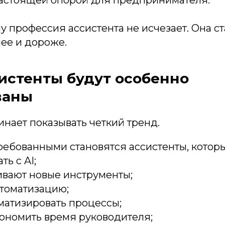
 профессия ассистента не исчезает. Она с
ее и дороже.
истенты будут особенно
ваны
нает показывать четкий тренд.
ребованными становятся ассистенты, которы
ь с AI;
ивают новые инструменты;
томатизацию;
матизировать процессы;
кономить время руководителя;