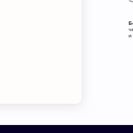
Б
ч
и