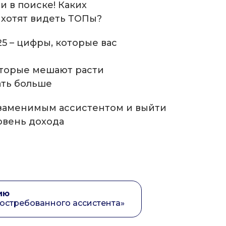
и в поиске! Каких
 хотят видеть ТОПы?
5 – цифры, которые вас
оторые мешают расти
ать больше
езаменимым ассистентом и выйти
овень дохода
я
ию
востребованного ассистента»