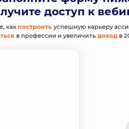
олучите доступ к веби
е, как
построить
успешную карьеру асси
аться
в профессии и увеличить
доход
в 2