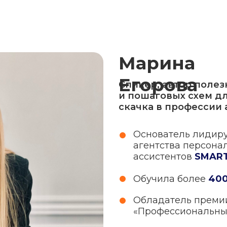
Марина
Егорова
Спикер, автор поле
и пошаговых схем д
скачка в профессии 
Основатель лидир
агентства персонал
ассистентов
SMART
Обучила более
400
Обладатель прем
«Профессиональны