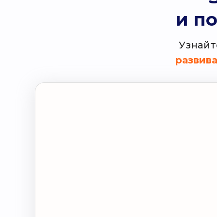
и п
Узнайт
развив