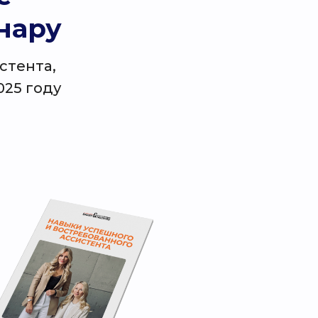
нару
стента,
025 году