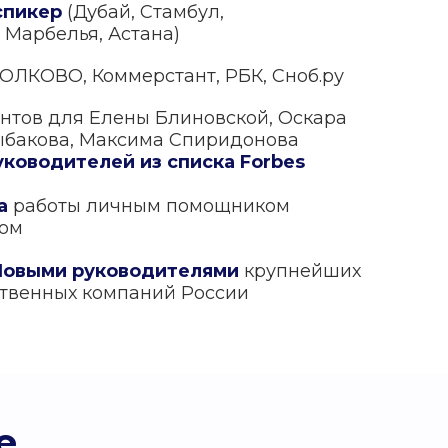
спикер
(Дубай, Стамбул,
 Марбелья, Астана)
ЛКОВО, Коммерстант, РБК, Сноб.ру
нтов для Елены Блиновской, Оскара
ыбакова, Максима Спиридонова
уководителей из списка Forbes
а
работы личным помощником
том
Повыми руководителями
крупнейших
ственных компаний России
е