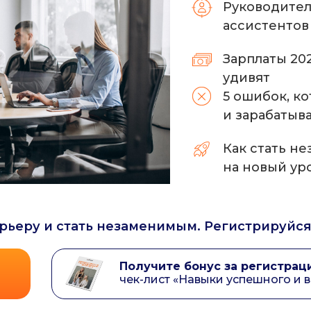
Руководител
ассистентов
Зарплаты 202
удивят
5 ошибок, к
и зарабатыв
Как стать н
на новый ур
арьеру и стать незаменимым. Регистрируйс
Получите бонус за регистрац
чек-лист «Навыки успешного и 