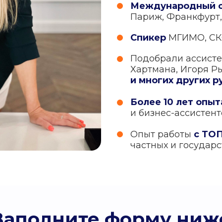
Международный 
Париж, Франкфурт,
Спикер
МГИМО, СКО
Подобрали ассисте
Хартмана, Игоря Р
и многих других р
Более 10 лет опыт
и бизнес-ассистен
Опыт работы
с ТО
частных и государ
Заполните форму ниж