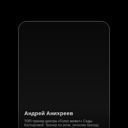
Только до 10.03 акция 1+1 — 2 билета
по цене одного на тариф "ЭКСПО" и
"ЭКСПО+Конференция"
Андрей Анихреев
TOП-тренер центра «Голос может» Седы
Каспаровой. Тренер по речи, личному бренду,