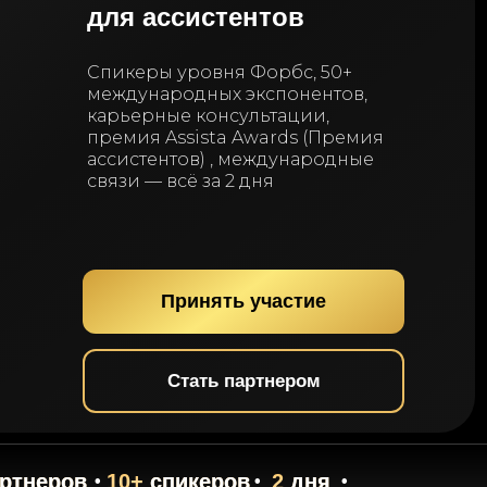
для ассистентов
Спикеры уровня Форбс, 50+
международных экспонентов,
карьерные консультации,
премия Assista Awards (Премия
ассистентов) , международные
связи — всё за 2 дня
Принять участие
Стать партнером
ртнеров
10+
спикеров
2
дня
•
•
•