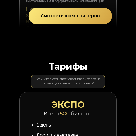
выступлениям и эффективной коммуникации
Нетворкинг — как произвести
хорошее впечатление. О чем
Смотреть всех спикеров
и как говорить на старте
диалога
Как уверенно начать разговор даже
с незнакомыми людьми, какие фразы
помогают установить контакт
с первых секунд, и как чувствовать
себя спокойно и естественно — даже
если вы интроверт.
Тарифы
Если у вас есть промокод, введите его на
странице оплаты рядом с ценой
ЭКСПО
Всего
500
билетов
1 день
Доступ к выставке