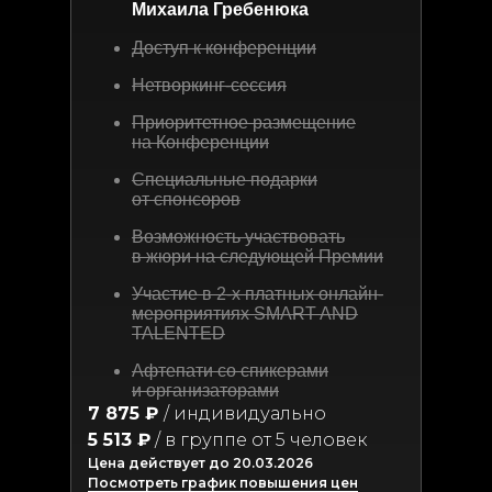
Михаила Гребенюка
Доступ к конференции
Нетворкинг-сессия
Приоритетное размещение
на Конференции
Специальные подарки
от спонсоров
Возможность участвовать
в жюри на следующей Премии
Участие в 2-х платных онлайн-
мероприятиях SMART AND
TALENTED
Афтепати со спикерами
и организаторами
7 875 ₽
/ индивидуально
5 513 ₽
/ в группе от 5 человек
Цена действует до 20.03.2026
Посмотреть график повышения цен