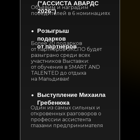
("АССИСТА АВАРДС
Объявим и наградим
2026")
победителей в 6 номинациях
Розыгрыш
подарков
Более 20 подарков
от партнеров
от партнеров ЭКСПО будет
разыграно среди всех
участников Выставки:
от обучения в SMART AND
TALENTED до отдыха
на Мальдивах!
Выступление Михаила
Гребенюка
Один из самых сильных и
откровенных разговоров о
профессии ассистента
глазами предпринимателя