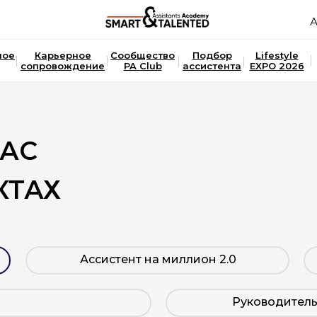
А
ное
Карьерное
Сообщество
Подбор
Lifestyle
сопровождение
PA Club
ассистента
EXPO 2026
НАС
КТАХ
Ассистент на миллион 2.0
я
Руководитель