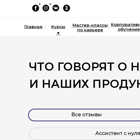
*
*
Корпоратив
Мастер-классы
Главная
Курсы
обучение
по карьере
▼
ЧТО ГОВОРЯТ О 
И НАШИХ ПРОДУ
Все отзывы
Ассистент с нул