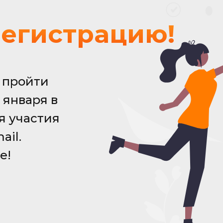
регистрацию!
 пройти
 января в
ля участия
ail.
е!