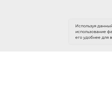
Используя данный 
использование фа
его удобнее для 
Преподаватели
Подбор ассистента
вное обучение
Бесплатные материалы