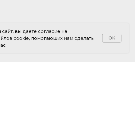
сайт, вы даете согласие на
йлов cookie, помогающих нам сделать
OK
вас
Контакты
+7 (499) 325 79 21
school@smart-and-talented.ru
адрес:
117152, Москва г, Загородное