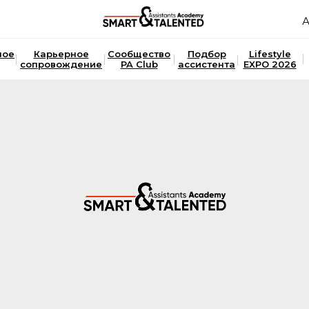
А
ное
Карьерное
Сообщество
Подбор
Lifestyle
сопровождение
PA Club
ассистента
EXPO 2026